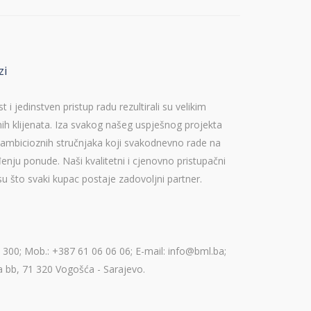
zi
i jedinstven pristup radu rezultirali su velikim
ih klijenata. Iza svakog našeg uspješnog projekta
i ambicioznih stručnjaka koji svakodnevno rade na
enju ponude. Naši kvalitetni i cjenovno pristupačni
su što svaki kupac postaje zadovoljni partner.
 300; Mob.: +387 61 06 06 06; E-mail: info@bml.ba;
 bb, 71 320 Vogošća - Sarajevo.