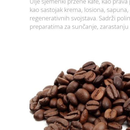
Ulje sjemenki pržene kafe, kao prava 
kao sastojak krema, losiona, sapuna,
regenerativnih svojstava. Sadrži polin
preparatima za sunčanje, zarastanju 