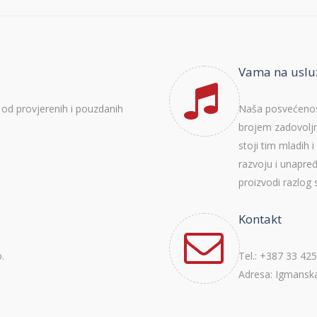
Vama na uslu
od provjerenih i pouzdanih
Naša posvećenost 
brojem zadovoljn
stoji tim mladih 
razvoju i unapređ
proizvodi razlog 
Kontakt
.
Tel.: +387 33 425
Adresa: Igmanska