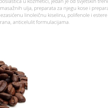
poslastica u kozmetici, jedan je od svjetskih tre
 masažnih ulja, preparata za njegu kose i prepar
ezasićenu linoleičnu kiselinu, polifenole i estere 
rana, anticelulit formulacijama.