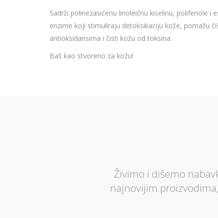
Sadrži polinezasićenu linoleičnu kiselinu, polifenole i
enzime koji stimuliraju detoksikaciju kože, pomažu či
antioksidansima i čisti kožu od toksina.
Baš kao stvoreno za kožu!
Živimo i dišemo nabavk
najnovijim proizvodima