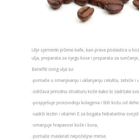
Ulje sjemenki pržene kafe, kao prava poslastica u ko
ulja, preparata za njegu kose i preparata za sunčanje
Benefiti ovog ulja su:
-pomaže u smanjivanju i uklanjanju celulita, zeteže i 
-održava prirodnu strukturu kože kako bi zadržala svoj
-pospješuje proizvodnju kolagena i štiti kožu od dehid
-sadrži lecitin i vitamin E za bogata hidratantna svojst
-smanjuje hrapavost kože i bora,
-pomaže maskirati nepoželjne mirise.