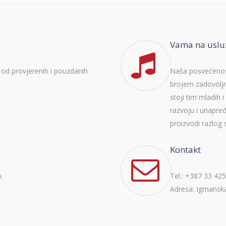
Vama na uslu
od provjerenih i pouzdanih
Naša posvećenost 
brojem zadovoljn
stoji tim mladih 
razvoju i unapređ
proizvodi razlog 
Kontakt
.
Tel.: +387 33 425
Adresa: Igmanska