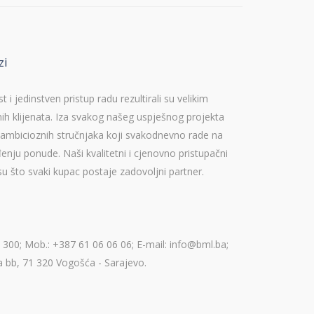
zi
i jedinstven pristup radu rezultirali su velikim
ih klijenata. Iza svakog našeg uspješnog projekta
i ambicioznih stručnjaka koji svakodnevno rade na
enju ponude. Naši kvalitetni i cjenovno pristupačni
su što svaki kupac postaje zadovoljni partner.
 300; Mob.: +387 61 06 06 06; E-mail: info@bml.ba;
 bb, 71 320 Vogošća - Sarajevo.