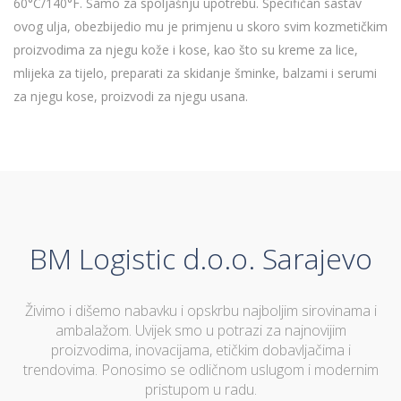
60°C/140°F. Samo za spoljašnju upotrebu. Specifičan sastav
ovog ulja, obezbijedio mu je primjenu u skoro svim kozmetičkim
proizvodima za njegu kože i kose, kao što su kreme za lice,
mlijeka za tijelo, preparati za skidanje šminke, balzami i serumi
za njegu kose, proizvodi za njegu usana.
BM Logistic d.o.o. Sarajevo
Živimo i dišemo nabavku i opskrbu najboljim sirovinama i
ambalažom. Uvijek smo u potrazi za najnovijim
proizvodima, inovacijama, etičkim dobavljačima i
trendovima. Ponosimo se odličnom uslugom i modernim
pristupom u radu.