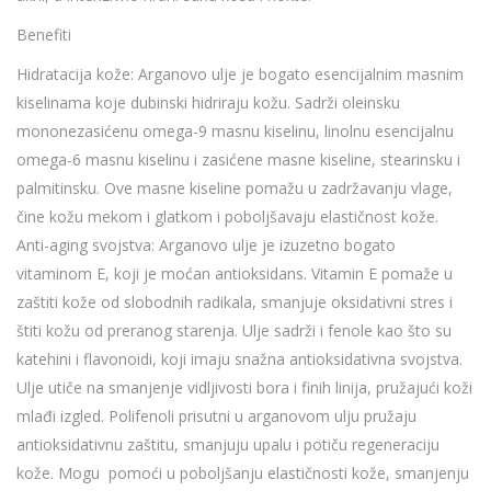
Benefiti
Hidratacija kože: Arganovo ulje je bogato esencijalnim masnim
kiselinama koje dubinski hidriraju kožu. Sadrži oleinsku
mononezasićenu omega-9 masnu kiselinu, linolnu esencijalnu
omega-6 masnu kiselinu i zasićene masne kiseline, stearinsku i
palmitinsku. Ove masne kiseline pomažu u zadržavanju vlage,
čine kožu mekom i glatkom i poboljšavaju elastičnost kože.
Anti-aging svojstva: Arganovo ulje je izuzetno bogato
vitaminom E, koji je moćan antioksidans. Vitamin E pomaže u
zaštiti kože od slobodnih radikala, smanjuje oksidativni stres i
štiti kožu od preranog starenja. Ulje sadrži i fenole kao što su
katehini i flavonoidi, koji imaju snažna antioksidativna svojstva.
Ulje utiče na smanjenje vidljivosti bora i finih linija, pružajući koži
mlađi izgled. Polifenoli prisutni u arganovom ulju pružaju
antioksidativnu zaštitu, smanjuju upalu i potiču regeneraciju
kože. Mogu pomoći u poboljšanju elastičnosti kože, smanjenju