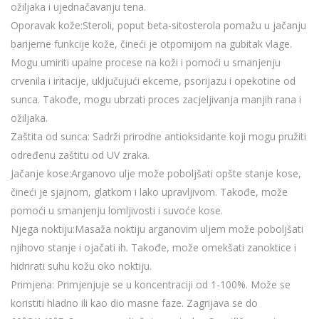
ožiljaka i ujednačavanju tena.
Oporavak kože:Steroli, poput beta-sitosterola pomažu u jačanju
barijerne funkcije kože, čineći je otpornijom na gubitak vlage.
Mogu umiriti upalne procese na koži i pomoći u smanjenju
crvenila i iritacije, uključujući ekceme, psorijazu i opekotine od
sunca. Takođe, mogu ubrzati proces zacjeljivanja manjih rana i
ožiljaka.
Zaštita od sunca: Sadrži prirodne antioksidante koji mogu pružiti
određenu zaštitu od UV zraka.
Jačanje kose:Arganovo ulje može poboljšati opšte stanje kose,
čineći je sjajnom, glatkom i lako upravljivom. Takođe, može
pomoći u smanjenju lomljivosti i suvoće kose.
Njega noktiju:Masaža noktiju arganovim uljem može poboljšati
njihovo stanje i ojačati ih. Takođe, može omekšati zanoktice i
hidrirati suhu kožu oko noktiju.
Primjena: Primjenjuje se u koncentraciji od 1-100%. Može se
koristiti hladno ili kao dio masne faze. Zagrijava se do