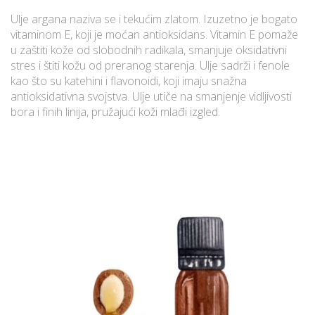
Ulje argana naziva se i tekućim zlatom. Izuzetno je bogato
vitaminom E, koji je moćan antioksidans. Vitamin E pomaže
u zaštiti kože od slobodnih radikala, smanjuje oksidativni
stres i štiti kožu od preranog starenja. Ulje sadrži i fenole
kao što su katehini i flavonoidi, koji imaju snažna
antioksidativna svojstva. Ulje utiče na smanjenje vidljivosti
bora i finih linija, pružajući koži mlađi izgled.