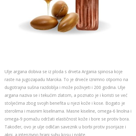
Ulje argana dobiva se iz ploda s drveta Argania spinosa koje
raste na jugozapadu Maroka. To je drveće iznimno otporno na
dugotrajna sušna razdoblja i može poživjeti i 200 godina. Ulje
argana naziva se i tekućim zlatom, a poznato je i koristi se već
stoljećima zbog svojih benefita u njezi kože i kose. Bogato je
sterolima i masnim kiselinama. Masne kiseline, omega-6 linolna i
omega-9 pomažu održati elastičnost kože i bore se protiv bora.
Također, ovo je ulje odličan saveznik u borbi protiv psorijaze i
akni, a intenzivno hrani suhu kosu i nokte.