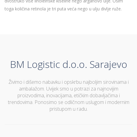
dvostruko više linoleinske kiseline nego arganovo ulje. Osim
toga količina retinola je tri puta veća nego u ulju divlje ruže.
BM Logistic d.o.o. Sarajevo
Živimo i dišemo nabavku i opskrbu najboljim sirovinama i
ambalažom. Uvijek smo u potrazi za najnovijim
proizvodima, inovacijama, etičkim dobavljačima i
trendovima. Ponosimo se odličnom uslugom i modernim
pristupom u radu.