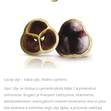
Cacay ulje – Kakai ulje, hladno cijeđeno
Opis: Ulje se dobija iz sjemenki ploda biljke Caryodendron
orinocense. Bogato je hranjivim sastojcima, vitaminima,
antioksidansima i esencijalnom masnim kiselinama. Ima tri puta
više vitamina A (retinola) nego ulje šipka, a procenat sadržaja