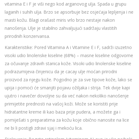
vitamina E i F je viši nego kod arganovog ulja. Spada u grupu
laganih i suhih ulja. Brzo se apsorbuje bez osjećaja lepljenja i ne
masti kožu. Blagi orašast miris vrlo brzo nestaje nakon
nanošenja. Ulje je stabilno zahvaljujući sadržaju vlastitih
prirodnih konzervansa.
Karakteristike: Pored Vitamina A i Vitamine E i F, sadrži izuzetno
visoki udio linolenske kiseline (68%) – masne kiseline odgovorne
za očuvanje zdravih stanica kože. Visoki udio linolenske kiseline
podrazumijeva činjenicu da je cacay ulje moćan prirodni
proizvod za njegu kože. Pogodno je za sve tipove kože, lako se
upija i pomoći će smanjiti pojavu ožiljaka i strija. Tek dvije kapi
ujutro i navečer dovoljne su da već nakon nekoliko nanošenje
primijetite prednosti na vašoj koži. Može se koristiti prije
hidratantne kreme ili kao baza prije pudera, a možete ga i
pomiješati s preparatima za kožu koje obično nanosite na lice
ne bi li postigli zdravi sjaj i mekoću lica.