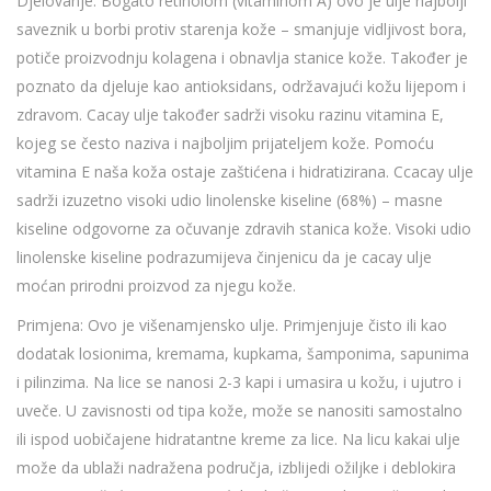
Djelovanje: Bogato retinolom (vitaminom A) ovo je ulje najbolji
saveznik u borbi protiv starenja kože – smanjuje vidljivost bora,
potiče proizvodnju kolagena i obnavlja stanice kože. Također je
poznato da djeluje kao antioksidans, održavajući kožu lijepom i
zdravom. Cacay ulje također sadrži visoku razinu vitamina E,
kojeg se često naziva i najboljim prijateljem kože. Pomoću
vitamina E naša koža ostaje zaštićena i hidratizirana. Ccacay ulje
sadrži izuzetno visoki udio linolenske kiseline (68%) – masne
kiseline odgovorne za očuvanje zdravih stanica kože. Visoki udio
linolenske kiseline podrazumijeva činjenicu da je cacay ulje
moćan prirodni proizvod za njegu kože.
Primjena: Ovo je višenamjensko ulje. Primjenjuje čisto ili kao
dodatak losionima, kremama, kupkama, šamponima, sapunima
i pilinzima. Na lice se nanosi 2-3 kapi i umasira u kožu, i ujutro i
uveče. U zavisnosti od tipa kože, može se nanositi samostalno
ili ispod uobičajene hidratantne kreme za lice. Na licu kakai ulje
može da ublaži nadražena područja, izblijedi ožiljke i deblokira