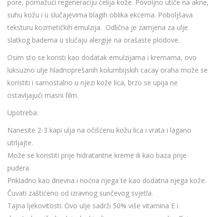
pore, pomažući regeneraciju ćelija kože. Povoljno utiče na akne,
suhu kožu i u slučajevima blagih oblika ekcema. Poboljšava
teksturu kozmetičkih emulzija. Odlična je zamjena za ulje
slatkog badema u slučaju alergije na orašaste plodove.
Osim sto se koristi kao dodatak emulzijama i kremama, ovo
luksuzno ulje hladnoprešanih kolumbijskih cacay oraha može se
koristiti i samostalno u njezi kože lica, brzo se upija ne
ostavljajući masni film.
Upotreba:
Nanesite 2-3 kapi ulja na očišćenu kožu lica i vrata i lagano
utrljajte.
Može se koristiti prije hidratantne kreme ili kao baza prije
pudera.
Prikladno kao dnevna i noćna njega te kao dodatna njega kože.
Čuvati zaštićeno od izravnog sunčevog svjetla.
Tajna ljekovitosti: Ovo ulje sadrži 50% više vitamina E i