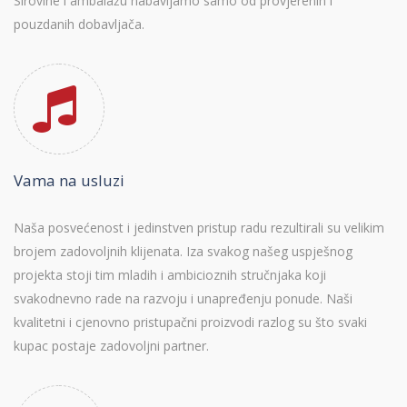
Sirovine i ambalažu nabavljamo samo od provjerenih i
pouzdanih dobavljača.
Vama na usluzi
Naša posvećenost i jedinstven pristup radu rezultirali su velikim
brojem zadovoljnih klijenata. Iza svakog našeg uspješnog
projekta stoji tim mladih i ambicioznih stručnjaka koji
svakodnevno rade na razvoju i unapređenju ponude. Naši
kvalitetni i cjenovno pristupačni proizvodi razlog su što svaki
kupac postaje zadovoljni partner.