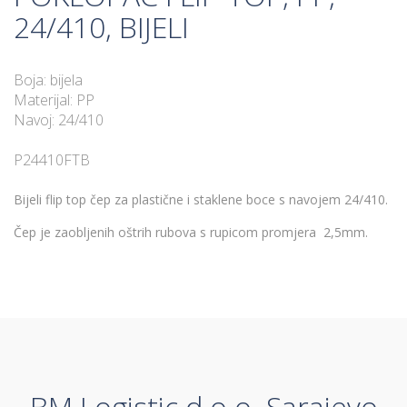
24/410, BIJELI
Boja: bijela
Materijal: PP
Navoj: 24/410
P24410FTB
Bijeli flip top čep za plastične i staklene boce s navojem 24/410.
Čep je zaobljenih oštrih rubova s rupicom promjera 2,5mm.
BM Logistic d.o.o. Sarajevo